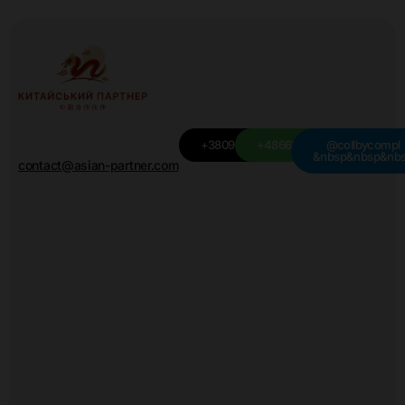
+380949501115
+48668439709
@collbycompl
&nbsp&nbsp&nb
contact@asian-partner.com