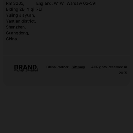
Rm 3205,
England, W1W
Warsaw 02-591
Blding 2B, Yiqi
7LT
Yujing Jiayuan,
Yantian district,
Shenzhen,
Guangdong,
China.
China Partner
Sitemap
All Rights Reserved ©
2025