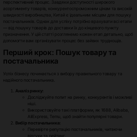
перспективний процес. Завдяки доступності широкого
асортименту товарів, конкурентоспроможним цінам та високій
швидкості виробництва, Китай є ідеальним місцем для пошуку
постачальників. Однак для успіху потрібно врахувати всі етапи
— від пошуку товарів до доставки їх до кінцевого пункту
призначення. У цій статті розглянемо кожен етап детально, щоб
допомогти вам організувати процес без зайвих труднощів.
Перший крок: Пошук товару та
постачальника
Успіх бізнесу починається з вибору правильного товару та
надійного постачальника.
Аналіз ринку:
Досліджуйте попит на ринку, конкурентів і можливі
ніші.
Використовуйте такі платформи, як 1688, Alibaba,
AliExpress, Temu, щоб знайти популярні товари.
Вибір постачальника:
Перевірте репутацію постачальників, читаючи
відгуки та рейтинг.