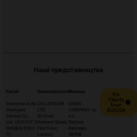
Наші представництва
Китай
Великобританія
Польща
For
Clients
Shenzhen Anfei
COLLBYCOM
SKMG
from
Intelligent
LTD.
COMPANY sp.
EU/USA
Service Co.,
85 Great
o.o.
Ltd. (深圳市安飞
Portland Street,
Stefana
智能服务有限公
First Floor,
Batorego
司）
London,
18/108