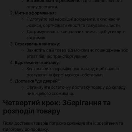
Автомобільні перевезення:
Для завершального
етапу доставки.
Митне оформлення:
Підготуйте всі необхідні документи, включаючи
інвойси, сертифікати якості та пакувальні листи.
Дотримуйтесь законодавчих вимог, щоб уникнути
затримок.
Страхування вантажу:
Захистіть свій товар від можливих пошкоджень або
втрат під час транспортування.
Відстеження вантажу:
Контролюйте переміщення товару, щоб вчасно
реагувати на форс-мажорні обставини.
Доставка “до дверей”:
Організуйте остаточну доставку товару до складу
чи кінцевого споживача.
Четвертий крок: Зберігання та
розподіл товару
Після доставки товарів потрібно організувати їх зберігання та
підготовку до продажу.