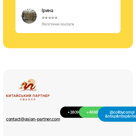
Ірина
⭐⭐⭐⭐⭐
Логістичні послуги
+380949501115
+48668439709
@collbycompl
&nbsp&nbsp&nb
contact@asian-partner.com