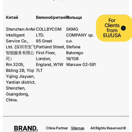
Китай
Великобританія
Польща
For
Clients
Shenzhen Anfei
COLLBYCOM
SKMG
from
Intelligent
LTD.
COMPANY sp.
EU/USA
Service Co.,
85 Great
o.o.
Ltd. (深圳市安飞
Portland Street,
Stefana
智能服务有限公
First Floor,
Batorego
司）
London,
18/108
Rm 3205,
England, W1W
Warsaw 02-591
Blding 2B, Yiqi
7LT
Yujing Jiayuan,
Yantian district,
Shenzhen,
Guangdong,
China.
China Partner
Sitemap
All Rights Reserved ©