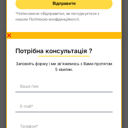
Потрібна 
Потрібна 
Заповніть форму
Заповніть форму