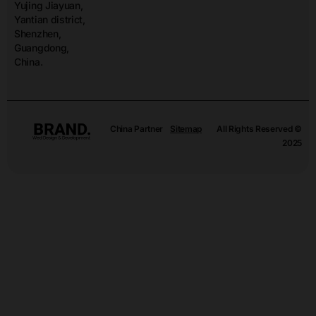
Yujing Jiayuan,
Yantian district,
Shenzhen,
Guangdong,
China.
China Partner
Sitemap
All Rights Reserved ©
2025