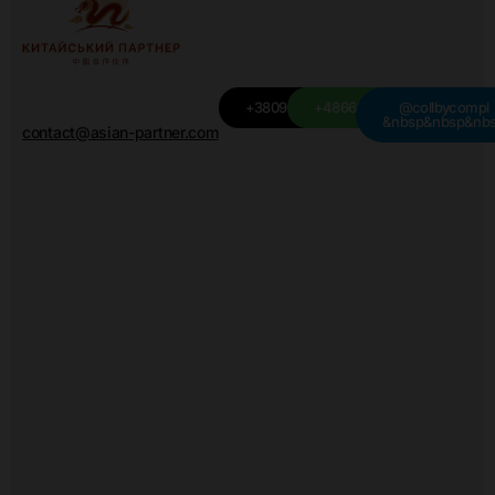
+380949501115
+48668439709
@collbycompl
&nbsp&nbsp&nb
contact@asian-partner.com