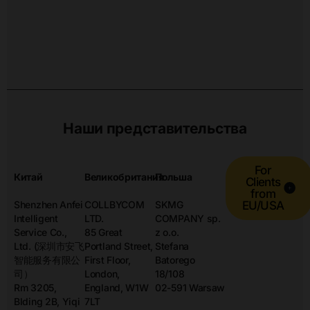
Наши представительства
For
Китай
Великобритания
Польша
Clients
from
Shenzhen Anfei
COLLBYCOM
SKMG
EU/USA
Intelligent
LTD.
COMPANY sp.
Service Co.,
85 Great
z o.o.
Ltd. (深圳市安飞
Portland Street,
Stefana
智能服务有限公
First Floor,
Batorego
司）
London,
18/108
Rm 3205,
England, W1W
02-591 Warsaw
Blding 2B, Yiqi
7LT