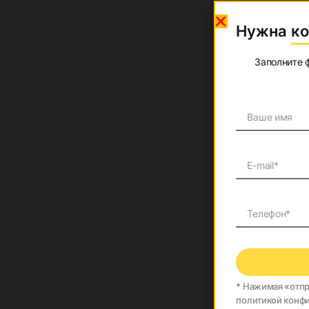
Потрібна 
Нужна ко
Заповніть форм
Заполните 
*Натискаючи «Ві
* Нажимая «отпр
нашою Політикою
политикой конф