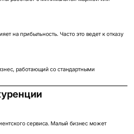
ет на прибыльность. Часто это ведет к отказу
сті.
сти.
изнес, работающий со стандартными
куренции
лиентского сервиса. Малый бизнес может