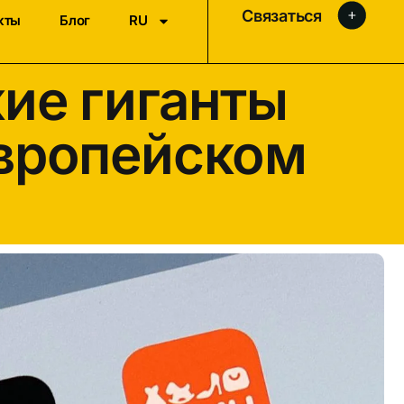
Связаться
кты
Блог
RU
кие гиганты
европейском