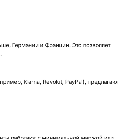
ьше, Германии и Франции. Это позволяет
.
мер, Klarna, Revolut, PayPal), предлагают
анты работают с минимальной маржой или