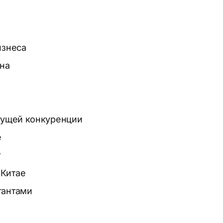
изнеса
на
стущей конкуренции
е
т
 Китае
гантами