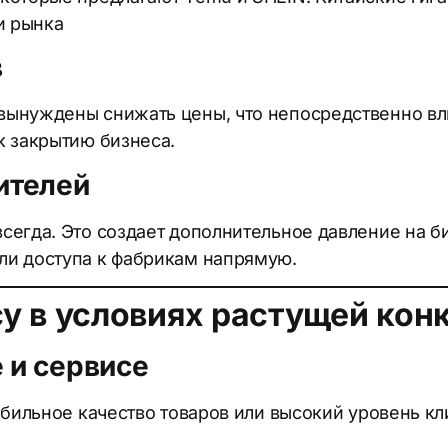
и рынка
в
Відправити
Отправить
ынуждены снижать цены, что непосредственно влия
к закрытию бизнеса.
аючи «Відправити», ви погоджуєтеся з нашою Політикою конфіденційно
ая «отправить», вы соглашаетесь с нашей политикой конфиденциально
ителей
сегда. Это создает дополнительное давление на б
ли доступа к фабрикам напрямую.
су в условиях растущей кон
е и сервисе
абильное качество товаров или высокий уровень к