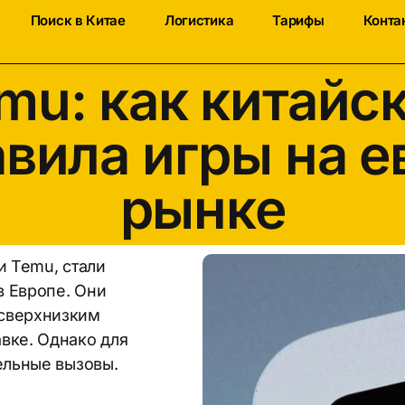
Поиск в Китае
Логистика
Тарифы
Конта
mu: как китайс
вила игры на 
рынке
и Temu, стали
в Европе. Они
 сверхнизким
вке. Однако для
ельные вызовы.