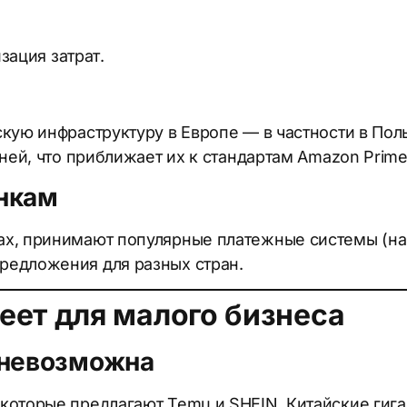
ация затрат.
кую инфраструктуру в Европе — в частности в Пол
ней, что приближает их к стандартам Amazon Prime
ынкам
, принимают популярные платежные системы (напри
редложения для разных стран.
трібна консультація ?
жна консультация ?
еет для малого бизнеса
повніть форму і ми зв’яжемось з Вами протягом 5 хвилин.
полните форму и мы свяжемся с Вами в течение 5 минут.
 невозможна
 которые предлагают Temu и SHEIN. Китайские гиг