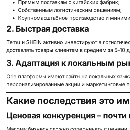
Прямым поставкам с китайских фабрик;
Собственным логистическим решениям;
Крупномасштабное производство и минимиз
2. Быстрая доставка
Temu и SHEIN активно инвестируют в логистичес
доставлять товары клиентам в среднем за 5–10 д
3. Адаптация к локальным р
Обе платформы имеют сайты на локальных языках
персонализированные акции и маркетинговые п
По
Ну
Какие последствия это им
За
За
Ценовая конкуренция – почти
Малому бизнесу сложно соперничать с ценами,