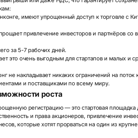
 выигрыши или даже НДС, что гарантирует сохране
кам:
нконге, имеют упрощенный доступ к торговле с К
прощает привлечение инвесторов и партнёров со в
го за 5-7 рабочих дней.
ает это очень выгодным для стартапов и малых и с
онг не накладывает никаких ограничений на поток
лиентами и поставщиками по всему миру.
зможности роста
упрощенную регистрацию — это стартовая площадка
твенность и права акционеров, привлечение инвест
трібна консультація ?
жна консультация ?
несов, которые хотят прорваться на один из крупн