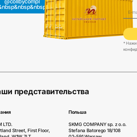
39709
@collbycompl
&nbsp&nbsp&nbsp
* Нажи
конфид
ши представительства
тания
Польша
 LTD.
SKMG COMPANY sp. z o.o.
land Street, First Floor,
Stefana Batorego 18/108
gland, W1W 7LT
02-591 Warsaw