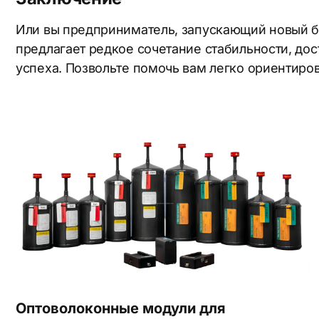
За
За
Или вы предприниматель, запускающий новый б
предлагает редкое сочетание стабильности, до
успеха. Позвольте помочь вам легко ориентиров
*Натиск
* Нажим
Оптоволоконные модули для