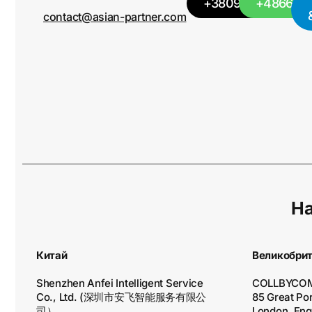
+380949501115
+486684
contact@asian-partner.com
На
Китай
Великобри
Shenzhen Anfei Intelligent Service
COLLBYCOM
Co., Ltd. (深圳市安飞智能服务有限公
85 Great Port
司）
London, En