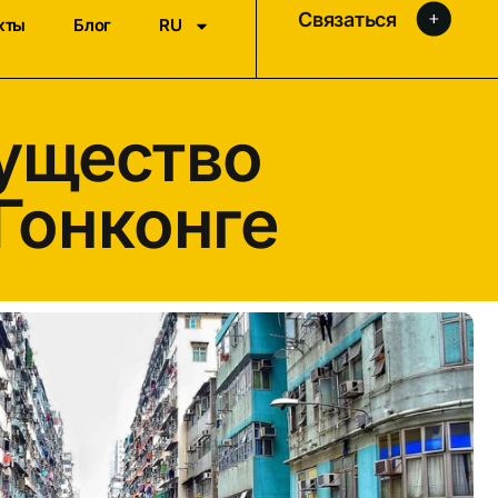
Связаться
кты
Блог
RU
ущество
Гонконге