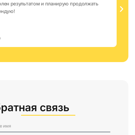
олен результатом и планирую продолжать
с
ендую!
п
е
ратная связь