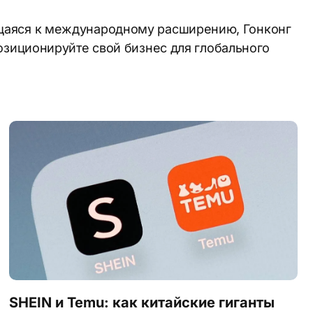
ящаяся к международному расширению, Гонконг
озиционируйте свой бизнес для глобального
сті.
сти.
SHEIN и Temu: как китайские гиганты