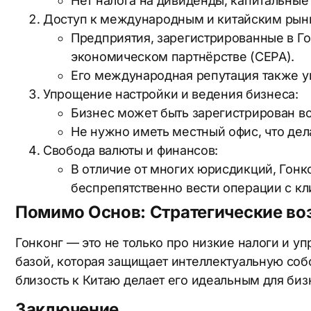
Нет налога на дивиденды, капитальные
Доступ к международным и китайским рын
Предприятия, зарегистрированные в Го
экономическом партнёрстве (CEPA).
Его международная репутация также у
Упрощение настройки и ведения бизнеса:
Бизнес может быть зарегистрирован все
Не нужно иметь местный офис, что дел
Свобода валюты и финансов:
В отличие от многих юрисдикций, Гонк
беспрепятственно вести операции с к
Помимо Основ: Стратегические во
Гонконг — это не только про низкие налоги и 
базой, которая защищает интеллектуальную собс
По
Ну
близость к Китаю делает его идеальным для биз
Заключение