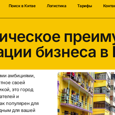
Поиск в Китае
Логистика
Тарифы
Конта
гическое преим
ации бизнеса в 
ными амбициями,
стное своей
кой, это город
ателей и
ак популярен для
одным для вашей