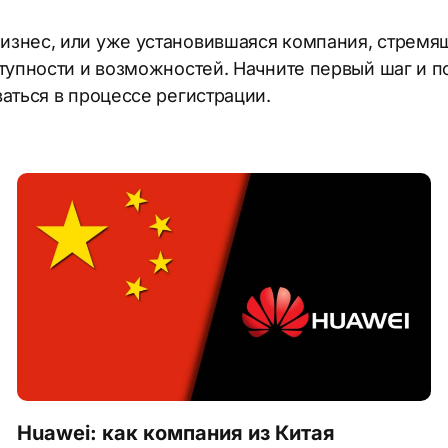
повніть форму і ми зв’яжемось з Вами протягом 5 хвилин.
полните форму и мы свяжемся с Вами в течение 5 минут.
изнес, или уже установившаяся компания, стрем
ступности и возможностей. Начните первый шаг и п
аться в процессе регистрации.
Відправити
Отправить
аючи «Відправити», ви погоджуєтеся з нашою Політикою конфіденційно
ая «отправить», вы соглашаетесь с нашей политикой конфиденциально
Huawei: как компания из Китая