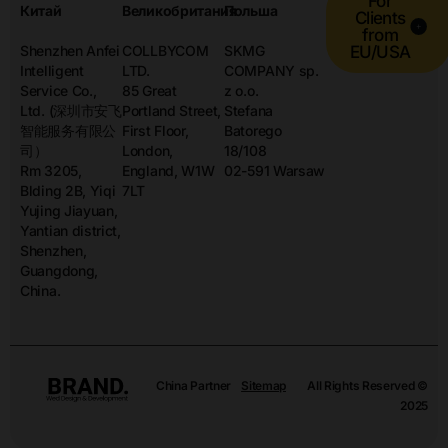
For
Китай
Великобритания
Польша
Clients
from
Shenzhen Anfei
COLLBYCOM
SKMG
EU/USA
Intelligent
LTD.
COMPANY sp.
Service Co.,
85 Great
z o.o.
Ltd. (深圳市安飞
Portland Street,
Stefana
智能服务有限公
First Floor,
Batorego
司）
London,
18/108
Rm 3205,
England, W1W
02-591 Warsaw
Blding 2B, Yiqi
7LT
Yujing Jiayuan,
Yantian district,
Shenzhen,
Guangdong,
China.
China Partner
Sitemap
All Rights Reserved ©
2025