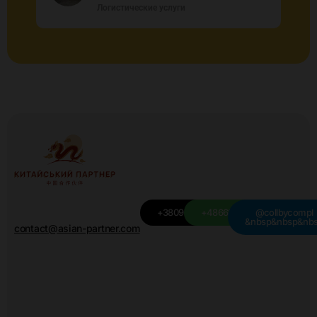
Логистические услуги
+380949501115
+48668439709
@collbycompl
&nbsp&nbsp&nb
contact@asian-partner.com