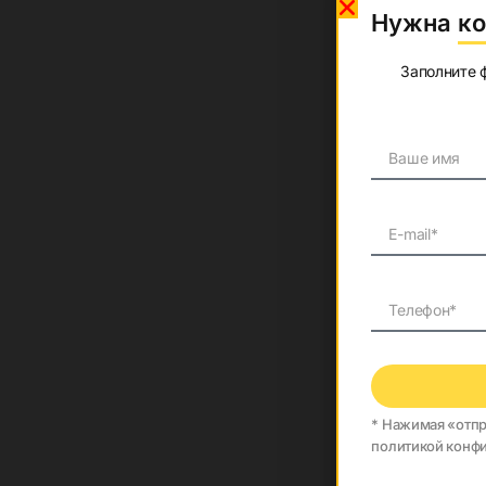
Потрібна 
Нужна ко
Заповніть форм
Заполните 
*Натискаючи «Ві
* Нажимая «отпр
нашою Політикою
политикой конф