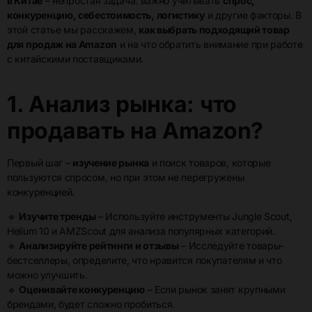
в Китае
– непростая задача: важно учитывать
спрос,
конкуренцию, себестоимость, логистику
и другие факторы. В
этой статье мы расскажем,
как выбрать подходящий товар
для продаж на Amazon
и на что обратить внимание при работе
с китайскими поставщиками.
1. Анализ рынка: что
продавать на Amazon?
Первый шаг –
изучение рынка
и поиск товаров, которые
пользуются спросом, но при этом не перегружены
конкуренцией.
🔹
Изучите тренды
– Используйте инструменты Jungle Scout,
Helium 10 и AMZScout для анализа популярных категорий.
🔹
Анализируйте рейтинги и отзывы
– Исследуйте товары-
бестселлеры, определите, что нравится покупателям и что
можно улучшить.
🔹
Оценивайте конкуренцию
– Если рынок занят крупными
брендами, будет сложно пробиться.