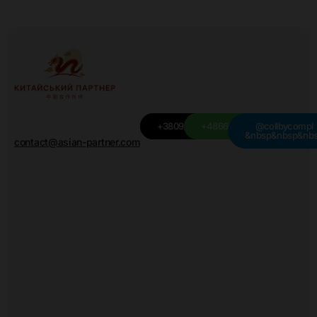
+380949501115
+48668439709
@collbycompl
&nbsp&nbsp&nb
contact@asian-partner.com