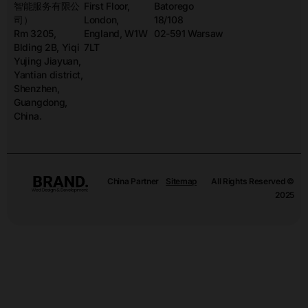
智能服务有限公
First Floor,
Batorego
司）
London,
18/108
Rm 3205,
England, W1W
02-591 Warsaw
Blding 2B, Yiqi
7LT
Yujing Jiayuan,
Yantian district,
Shenzhen,
Guangdong,
China.
China Partner
Sitemap
All Rights Reserved ©
2025