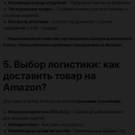
🔸
Инспекция перед отгрузкой
– Проверка партии на фабрике.
🔸
Тестирование товара
– Особенно важно для электроники и
сложных изделий.
🔸
Контроль упаковки
– Amazon предъявляет строгие
требования к FBA-товарам.
✅
Наша компания помогает организовать контроль качества в
Китае, чтобы избежать проблем с продажами на Amazon.
5. Выбор логистики: как
доставить товар на
Amazon?
Доставка в склад Amazon возможна
разными способами
:
🔹
Морские перевозки (FCL/LCL)
– Самый дешевый вариант
для больших партий.
🔹
Авиадоставка
– Быстрая, но дорогая.
🔹
Железнодорожная логистика
– Оптимальный вариант по