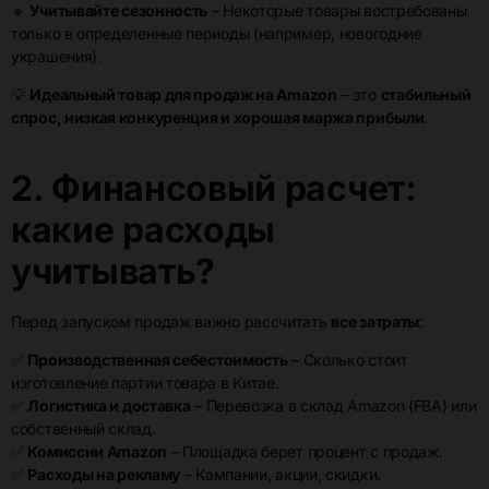
🔹
Учитывайте сезонность
– Некоторые товары востребованы
только в определенные периоды (например, новогодние
украшения).
💡
Идеальный товар для продаж на Amazon
– это
стабильный
спрос, низкая конкуренция и хорошая маржа прибыли
.
2. Финансовый расчет:
какие расходы
учитывать?
Перед запуском продаж важно рассчитать
все затраты
:
✅
Производственная себестоимость
– Сколько стоит
изготовление партии товара в Китае.
✅
Логистика и доставка
– Перевозка в склад Amazon (FBA) или
собственный склад.
✅
Комиссии Amazon
– Площадка берет процент с продаж.
✅
Расходы на рекламу
– Кампании, акции, скидки.