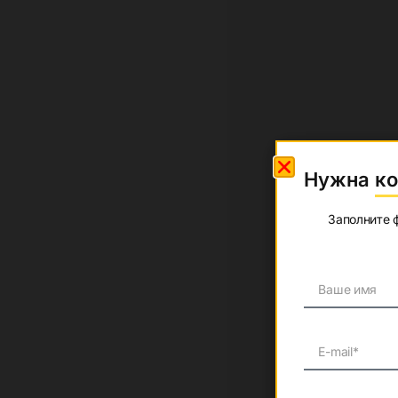
Потрібна 
Нужна ко
Заповніть форм
Заполните 