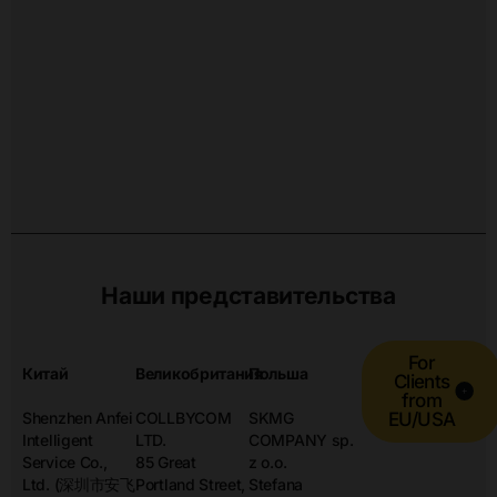
Наши представительства
For
Китай
Великобритания
Польша
Clients
from
Shenzhen Anfei
COLLBYCOM
SKMG
EU/USA
Intelligent
LTD.
COMPANY sp.
Service Co.,
85 Great
z o.o.
Ltd. (深圳市安飞
Portland Street,
Stefana