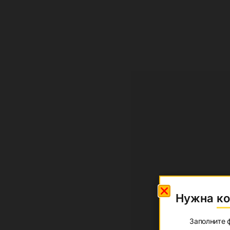
Потрібна 
Нужна ко
Заповніть форм
Заполните 