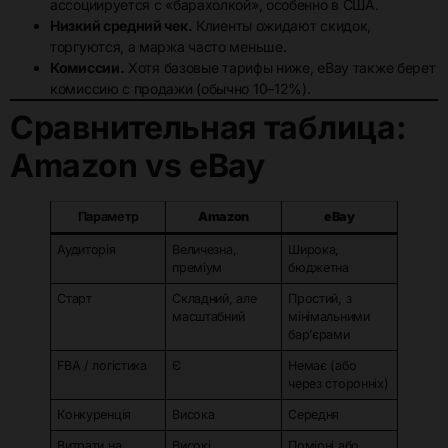
ассоциируется с «барахолкой», особенно в США.
Низкий средний чек.
Клиенты ожидают скидок,
торгуются, а маржа часто меньше.
Комиссии.
Хотя базовые тарифы ниже, eBay также берет
комиссию с продажи (обычно 10–12%).
Сравнительная таблица:
Amazon vs eBay
Параметр
Amazon
eBay
Аудиторія
Величезна,
Широка,
преміум
бюджетна
Старт
Складний, але
Простий, з
масштабний
мінімальними
бар’єрами
FBA / логістика
Є
Немає (або
через сторонніх)
Конкуренція
Висока
Середня
Витрати на
Високі
Помірні або