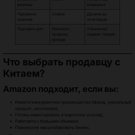
рекламу
мінімальні
Підтримка
Слабка
Дружня до
новачків
початківців
Підходить для
Масового
Унікальних/
продажу,
нішевих товарів
брендів
Что выбрать продавцу с
Китаем?
Amazon подходит, если вы:
Имеете конкурентное преимущество (бренд, уникальный
продукт, эксклюзив);
Готовы инвестировать в маркетинг и склад;
Работаете с большим объемом;
Планируете масштабировать бизнес.