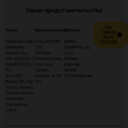
Наши представительства
For
Китай
Великобритания
Польша
Clients
from
Shenzhen Anfei
COLLBYCOM
SKMG
EU/USA
Intelligent
LTD.
COMPANY sp.
Service Co.,
85 Great
z o.o.
Ltd. (深圳市安飞
Portland Street,
Stefana
智能服务有限公
First Floor,
Batorego
司）
London,
18/108
Rm 3205,
England, W1W
02-591 Warsaw
Blding 2B, Yiqi
7LT
Yujing Jiayuan,
Yantian district,
Shenzhen,
Guangdong,
China.