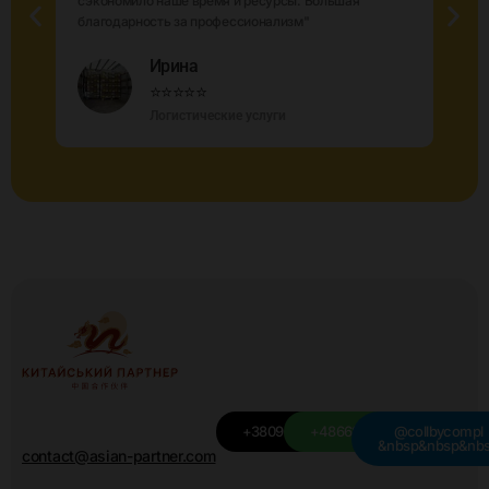
ю
сэкономило наше время и ресурсы. Большая
благодарность за профессионализм"
Ирина
⭐⭐⭐⭐⭐
Логистические услуги
+380949501115
+48668439709
@collbycompl
&nbsp&nbsp&nb
contact@asian-partner.com